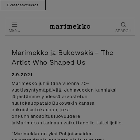
Evästeasetukset
Skip
to
content
MENU
SEARCH
Marimekko ja Bukowskis – The
Artist Who Shaped Us
2.9.2021
Marimekko juhlii tänä vuonna 70-
vuotissyntymäpäivää. Juhlavuoden kunniaksi
järjestämme yhdessä arvostetun
huutokauppatalo Bukowskin kanssa
erikoishuutokaupan, joka
on kunnianosoitus luovuudelle
ja Marimekon tarinaan vaikuttaneille taiteilijoille.
“Marimekko on yksi Pohjoismaiden