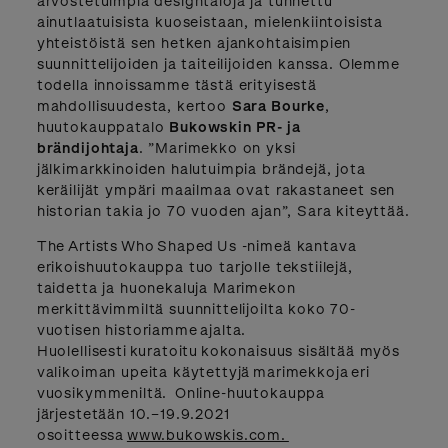
arvostetuimpia designtaloja ja tunnettu
ainutlaatuisista kuoseistaan, mielenkiintoisista
yhteistöistä sen hetken ajankohtaisimpien
suunnittelijoiden ja taiteilijoiden kanssa. Olemme
todella innoissamme tästä erityisestä
mahdollisuudesta, kertoo
Sara Bourke
,
huutokauppatalo
Bukowskin PR- ja
brändijohtaja
. ”Marimekko on yksi
jälkimarkkinoiden halutuimpia brändejä, jota
keräilijät ympäri maailmaa ovat rakastaneet sen
historian takia jo 70 vuoden ajan”, Sara kiteyttää.
The Artists Who Shaped Us -nimeä kantava
erikoishuutokauppa tuo tarjolle tekstiilejä,
taidetta ja huonekaluja Marimekon
merkittävimmiltä suunnittelijoilta koko 70-
vuotisen historiamme ajalta.
Huolellisesti kuratoitu kokonaisuus sisältää myös
valikoiman upeita käytettyjä marimekkoja eri
vuosikymmeniltä. Online-huutokauppa
järjestetään 10.–19.9.2021
osoitteessa
www.bukowskis.com.