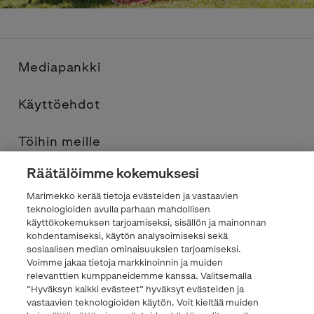
Mediapankki
Käyttöehdot
Töihin meille
Räätälöimme kokemuksesi
Yhteystiedot
Marimekko kerää tietoja evästeiden ja vastaavien
teknologioiden avulla parhaan mahdollisen
Tietosuojaseloste
käyttökokemuksen tarjoamiseksi, sisällön ja mainonnan
kohdentamiseksi, käytön analysoimiseksi sekä
sosiaalisen median ominaisuuksien tarjoamiseksi.
Marimekko.com
Voimme jakaa tietoja markkinoinnin ja muiden
relevanttien kumppaneidemme kanssa. Valitsemalla
”Hyväksyn kaikki evästeet” hyväksyt evästeiden ja
vastaavien teknologioiden käytön. Voit kieltää muiden