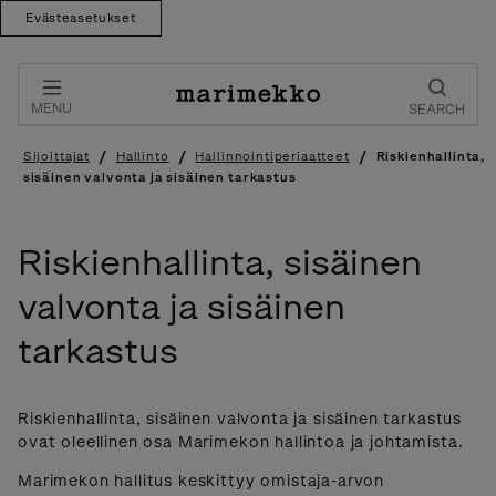
Evästeasetukset
Skip
to
content
MENU
SEARCH
/
/
/
Sijoittajat
Hallinto
Hallinnointiperiaatteet
Riskienhallinta,
sisäinen valvonta ja sisäinen tarkastus
Riskienhallinta, sisäinen
valvonta ja sisäinen
tarkastus
Riskienhallinta, sisäinen valvonta ja sisäinen tarkastus
ovat oleellinen osa Marimekon hallintoa ja johtamista.
Marimekon hallitus keskittyy omistaja-arvon