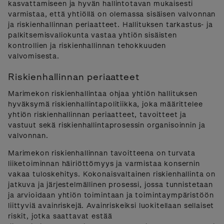
kasvattamiseen ja hyvän hallintotavan mukaisesti
varmistaa, että yhtiöllä on olemassa sisäisen valvonnan
ja riskienhallinnan periaatteet. Hallituksen tarkastus- ja
palkitsemisvaliokunta vastaa yhtiön sisäisten
kontrollien ja riskienhallinnan tehokkuuden
valvomisesta.
Riskienhallinnan periaatteet
Marimekon riskienhallintaa ohjaa yhtiön hallituksen
hyväksymä riskienhallintapolitiikka, joka määrittelee
yhtiön riskienhallinnan periaatteet, tavoitteet ja
vastuut sekä riskienhallintaprosessin organisoinnin ja
valvonnan.
Marimekon riskienhallinnan tavoitteena on turvata
liiketoiminnan häiriöttömyys ja varmistaa konsernin
vakaa tuloskehitys. Kokonaisvaltainen riskienhallinta on
jatkuva ja järjestelmällinen prosessi, jossa tunnistetaan
ja arvioidaan yhtiön toimintaan ja toimintaympäristöön
liittyviä avainriskejä. Avainriskeiksi luokitellaan sellaiset
riskit, jotka saattavat estää