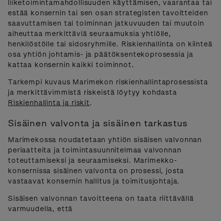
liiketoimintamahdollisuuden käyttämisen, vaarantaa tai
estää konsernin tai sen osan strategisten tavoitteiden
saavuttamisen tai toiminnan jatkuvuuden tai muutoin
aiheuttaa merkittäviä seuraamuksia yhtiölle,
henkilöstölle tai sidosryhmille. Riskienhallinta on kiinteä
osa yhtiön johtamis- ja päätöksentekoprosessia ja
kattaa konsernin kaikki toiminnot.
Tarkempi kuvaus Marimekon riskienhallintaprosessista
ja merkittävimmistä riskeistä löytyy kohdasta
Riskienhallinta ja riskit
.
Sisäinen valvonta ja sisäinen tarkastus
Marimekossa noudatetaan yhtiön sisäisen valvonnan
periaatteita ja toimintasuunnitelmaa valvonnan
toteuttamiseksi ja seuraamiseksi. Marimekko-
konsernissa sisäinen valvonta on prosessi, josta
vastaavat konsernin hallitus ja toimitusjohtaja.
Sisäisen valvonnan tavoitteena on taata riittävällä
varmuudella, että