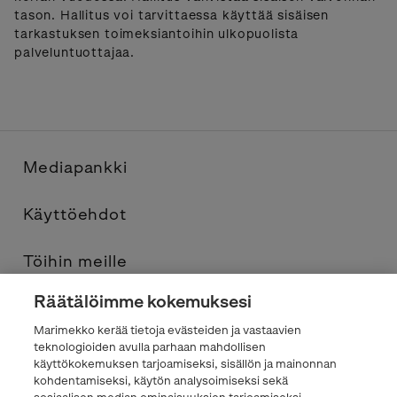
tason. Hallitus voi tarvittaessa käyttää sisäisen
tarkastuksen toimeksiantoihin ulkopuolista
palveluntuottajaa.
Mediapankki
Käyttöehdot
Töihin meille
Räätälöimme kokemuksesi
Yhteystiedot
Marimekko kerää tietoja evästeiden ja vastaavien
teknologioiden avulla parhaan mahdollisen
Tietosuojaseloste
käyttökokemuksen tarjoamiseksi, sisällön ja mainonnan
kohdentamiseksi, käytön analysoimiseksi sekä