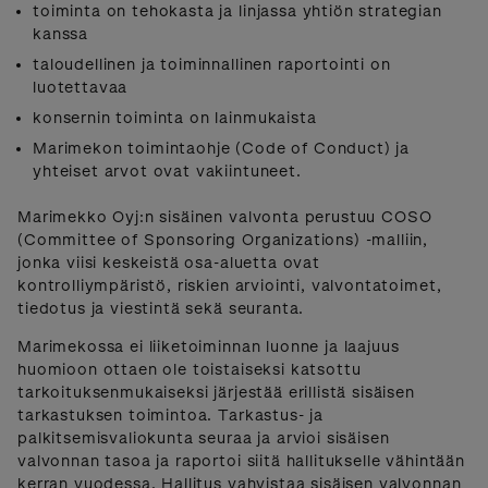
toiminta on tehokasta ja linjassa yhtiön strategian
kanssa
taloudellinen ja toiminnallinen raportointi on
luotettavaa
konsernin toiminta on lainmukaista
Marimekon toimintaohje (Code of Conduct) ja
yhteiset arvot ovat vakiintuneet.
Marimekko Oyj:n sisäinen valvonta perustuu COSO
(Committee of Sponsoring Organizations) -malliin,
jonka viisi keskeistä osa-aluetta ovat
kontrolliympäristö, riskien arviointi, valvontatoimet,
tiedotus ja viestintä sekä seuranta.
Marimekossa ei liiketoiminnan luonne ja laajuus
huomioon ottaen ole toistaiseksi katsottu
tarkoituksenmukaiseksi järjestää erillistä sisäisen
tarkastuksen toimintoa. Tarkastus- ja
palkitsemisvaliokunta seuraa ja arvioi sisäisen
valvonnan tasoa ja raportoi siitä hallitukselle vähintään
kerran vuodessa. Hallitus vahvistaa sisäisen valvonnan