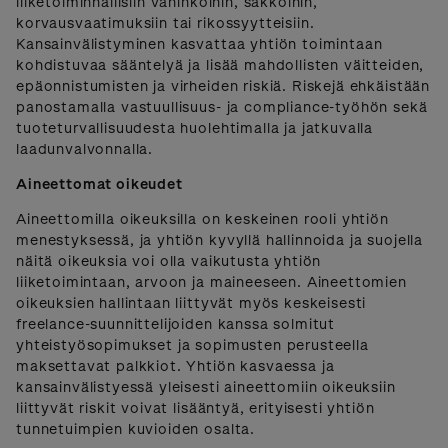
liiketoiminnallisiin vahinkoihin, sakkoihin,
korvausvaatimuksiin tai rikossyytteisiin.
Kansainvälistyminen kasvattaa yhtiön toimintaan
kohdistuvaa sääntelyä ja lisää mahdollisten väitteiden,
epäonnistumisten ja virheiden riskiä. Riskejä ehkäistään
panostamalla vastuullisuus- ja compliance-työhön sekä
tuoteturvallisuudesta huolehtimalla ja jatkuvalla
laadunvalvonnalla.
Aineettomat oikeudet
Aineettomilla oikeuksilla on keskeinen rooli yhtiön
menestyksessä, ja yhtiön kyvyllä hallinnoida ja suojella
näitä oikeuksia voi olla vaikutusta yhtiön
liiketoimintaan, arvoon ja maineeseen. Aineettomien
oikeuksien hallintaan liittyvät myös keskeisesti
freelance-suunnittelijoiden kanssa solmitut
yhteistyösopimukset ja sopimusten perusteella
maksettavat palkkiot. Yhtiön kasvaessa ja
kansainvälistyessä yleisesti aineettomiin oikeuksiin
liittyvät riskit voivat lisääntyä, erityisesti yhtiön
tunnetuimpien kuvioiden osalta.