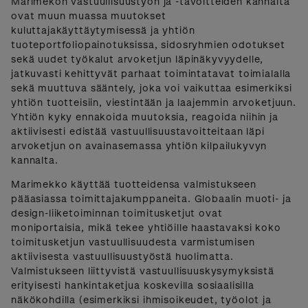
Marimekon vastuullisuustyön ja -tavoitteiden kannalta
ovat muun muassa muutokset
kuluttajakäyttäytymisessä ja yhtiön
tuoteportfoliopainotuksissa, sidosryhmien odotukset
sekä uudet työkalut arvoketjun läpinäkyvyydelle,
jatkuvasti kehittyvät parhaat toimintatavat toimialalla
sekä muuttuva sääntely, joka voi vaikuttaa esimerkiksi
yhtiön tuotteisiin, viestintään ja laajemmin arvoketjuun.
Yhtiön kyky ennakoida muutoksia, reagoida niihin ja
aktiivisesti edistää vastuullisuustavoitteitaan läpi
arvoketjun on avainasemassa yhtiön kilpailukyvyn
kannalta.
Marimekko käyttää tuotteidensa valmistukseen
pääasiassa toimittajakumppaneita. Globaalin muoti- ja
design-liiketoiminnan toimitusketjut ovat
moniportaisia, mikä tekee yhtiöille haastavaksi koko
toimitusketjun vastuullisuudesta varmistumisen
aktiivisesta vastuullisuustyöstä huolimatta.
Valmistukseen liittyvistä vastuullisuuskysymyksistä
erityisesti hankintaketjua koskevilla sosiaalisilla
näkökohdilla (esimerkiksi ihmisoikeudet, työolot ja