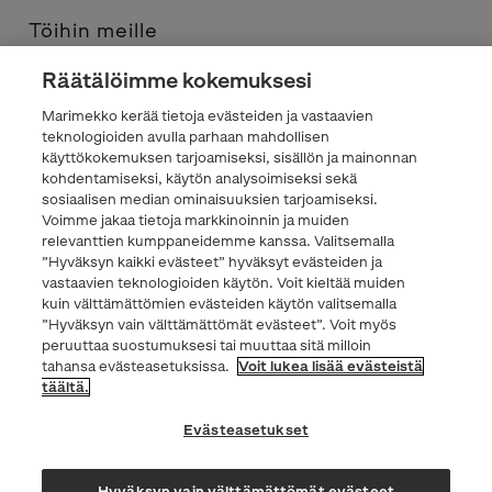
Töihin meille
Räätälöimme kokemuksesi
Yhteystiedot
Marimekko kerää tietoja evästeiden ja vastaavien
teknologioiden avulla parhaan mahdollisen
Tietosuojaseloste
käyttökokemuksen tarjoamiseksi, sisällön ja mainonnan
kohdentamiseksi, käytön analysoimiseksi sekä
sosiaalisen median ominaisuuksien tarjoamiseksi.
Marimekko.com
Voimme jakaa tietoja markkinoinnin ja muiden
relevanttien kumppaneidemme kanssa. Valitsemalla
”Hyväksyn kaikki evästeet” hyväksyt evästeiden ja
vastaavien teknologioiden käytön. Voit kieltää muiden
kuin välttämättömien evästeiden käytön valitsemalla
”Hyväksyn vain välttämättömät evästeet”. Voit myös
peruuttaa suostumuksesi tai muuttaa sitä milloin
tahansa evästeasetuksissa.
Voit lukea lisää evästeistä
Facebook
Instagram
TikTok
YouTube
Pinterest
LinkedIn
täältä.
Evästeasetukset
Hyväksyn vain välttämättömät evästeet