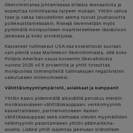
liiketoimintansa johtamisessa erilaisia skenaarioita ja
sopeuttaa toimintaansa tarpeen mukaan. Yhtiön vahva
tase ja vakaa taloudellinen asema tuovat joustavuutta
poikkeustilanteissakin. Riskejä lievennetään myös
pyrkimällä monipuoliseen maantieteelliseen läsnäoloon
jakelussa ja koko arvoketjussa.
Kasvaneet tullimaksut USA:ssa koskettavat suoraan
vain pientä osaa Marimekon liiketoiminnasta, sillä koko
Pohjois-Amerikan osuus konsernin liikevaihdosta
vuonna 2025 oli 6 prosenttia ja yhtiö toteuttaa
monipuolisia toimenpiteitä tullimaksujen negatiivisten
vaikutuksien minimoimiseksi.
Vähittäismyyntiympäristö, asiakkaat ja kumppanit
Yhtiön kasvu pidemmällä aikavälillä perustuu etenkin
monikanavaiseen vähittäiskauppaan: verkkomyynnin
kasvattamiseen, partnerivetoiseen Aasian-
vähittäiskauppaan sekä olemassa olevien myymälöiden
neliömyynnin parantamiseen yhtiön päämarkkina-
alueilla. Lisäksi yhtiö laajentaa jakeluaan brändilleen