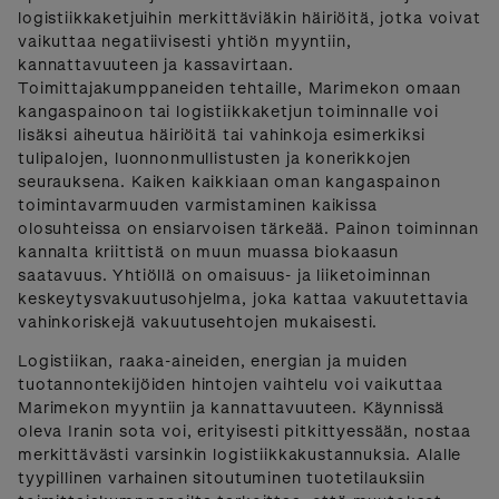
logistiikkaketjuihin merkittäviäkin häiriöitä, jotka voivat
vaikuttaa negatiivisesti yhtiön myyntiin,
kannattavuuteen ja kassavirtaan.
Toimittajakumppaneiden tehtaille, Marimekon omaan
kangaspainoon tai logistiikkaketjun toiminnalle voi
lisäksi aiheutua häiriöitä tai vahinkoja esimerkiksi
tulipalojen, luonnonmullistusten ja konerikkojen
seurauksena. Kaiken kaikkiaan oman kangaspainon
toimintavarmuuden varmistaminen kaikissa
olosuhteissa on ensiarvoisen tärkeää. Painon toiminnan
kannalta kriittistä on muun muassa biokaasun
saatavuus. Yhtiöllä on omaisuus- ja liiketoiminnan
keskeytysvakuutusohjelma, joka kattaa vakuutettavia
vahinkoriskejä vakuutusehtojen mukaisesti.
Logistiikan, raaka-aineiden, energian ja muiden
tuotannontekijöiden hintojen vaihtelu voi vaikuttaa
Marimekon myyntiin ja kannattavuuteen. Käynnissä
oleva Iranin sota voi, erityisesti pitkittyessään, nostaa
merkittävästi varsinkin logistiikkakustannuksia. Alalle
tyypillinen varhainen sitoutuminen tuotetilauksiin