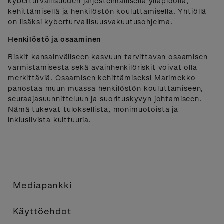
kyberturvallisuuden järjestelmällisellä ylläpidolla,
kehittämisellä ja henkilöstön kouluttamisella. Yhtiöllä
on lisäksi kyberturvallisuusvakuutusohjelma.
Henkilöstö ja osaaminen
Riskit kansainväliseen kasvuun tarvittavan osaamisen
varmistamisesta sekä avainhenkilöriskit voivat olla
merkittäviä. Osaamisen kehittämiseksi Marimekko
panostaa muun muassa henkilöstön kouluttamiseen,
seuraajasuunnitteluun ja suorituskyvyn johtamiseen.
Nämä tukevat tuloksellista, monimuotoista ja
inklusiivista kulttuuria.
Mediapankki
Käyttöehdot