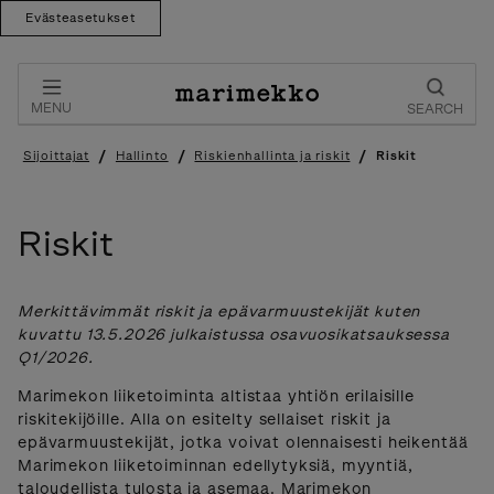
Evästeasetukset
Skip
to
content
MENU
SEARCH
/
/
/
Sijoittajat
Hallinto
Riskienhallinta ja riskit
Riskit
Riskit
Merkittävimmät riskit ja epävarmuustekijät kuten
kuvattu 13.5.2026 julkaistussa osavuosikatsauksessa
Q1/2026.
Marimekon liiketoiminta altistaa yhtiön erilaisille
riskitekijöille. Alla on esitelty sellaiset riskit ja
epävarmuustekijät, jotka voivat olennaisesti heikentää
Marimekon liiketoiminnan edellytyksiä, myyntiä,
taloudellista tulosta ja asemaa. Marimekon