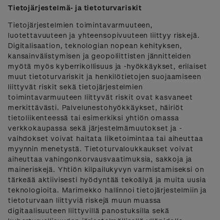
Tietojärjestelmä- ja tietoturvariskit
Tietojärjestelmien toimintavarmuuteen,
luotettavuuteen ja yhteensopivuuteen liittyy riskejä.
Digitalisaation, teknologian nopean kehityksen,
kansainvälistymisen ja geopoliittisten jännitteiden
myötä myös kyberrikollisuus ja -hyökkäykset, erilaiset
muut tietoturvariskit ja henkilötietojen suojaamiseen
liittyvät riskit sekä tietojärjestelmien
toimintavarmuuteen liittyvät riskit ovat kasvaneet
merkittävästi. Palvelunestohyökkäykset, häiriöt
tietoliikenteessä tai esimerkiksi yhtiön omassa
verkkokaupassa sekä järjestelmämuutokset ja -
vaihdokset voivat haitata liiketoimintaa tai aiheuttaa
myynnin menetystä. Tietoturvaloukkaukset voivat
aiheuttaa vahingonkorvausvaatimuksia, sakkoja ja
maineriskejä. Yhtiön kilpailukyvyn varmistamiseksi on
tärkeää aktiivisesti hyödyntää tekoälyä ja muita uusia
teknologioita. Marimekko hallinnoi tietojärjestelmiin ja
tietoturvaan liittyviä riskejä muun muassa
digitaalisuuteen liittyvillä panostuksilla sekä