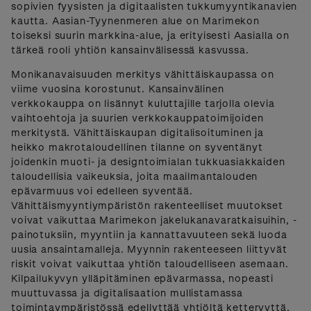
sopivien fyysisten ja digitaalisten tukkumyyntikanavien
kautta. Aasian-Tyynenmeren alue on Marimekon
toiseksi suurin markkina-alue, ja erityisesti Aasialla on
tärkeä rooli yhtiön kansainvälisessä kasvussa.
Monikanavaisuuden merkitys vähittäiskaupassa on
viime vuosina korostunut. Kansainvälinen
verkkokauppa on lisännyt kuluttajille tarjolla olevia
vaihtoehtoja ja suurien verkkokauppatoimijoiden
merkitystä. Vähittäiskaupan digitalisoituminen ja
heikko makrotaloudellinen tilanne on syventänyt
joidenkin muoti- ja designtoimialan tukkuasiakkaiden
taloudellisia vaikeuksia, joita maailmantalouden
epävarmuus voi edelleen syventää.
Vähittäismyyntiympäristön rakenteelliset muutokset
voivat vaikuttaa Marimekon jakelukanavaratkaisuihin, -
painotuksiin, myyntiin ja kannattavuuteen sekä luoda
uusia ansaintamalleja. Myynnin rakenteeseen liittyvät
riskit voivat vaikuttaa yhtiön taloudelliseen asemaan.
Kilpailukyvyn ylläpitäminen epävarmassa, nopeasti
muuttuvassa ja digitalisaation mullistamassa
toimintaympäristössä edellyttää yhtiöltä ketteryyttä,