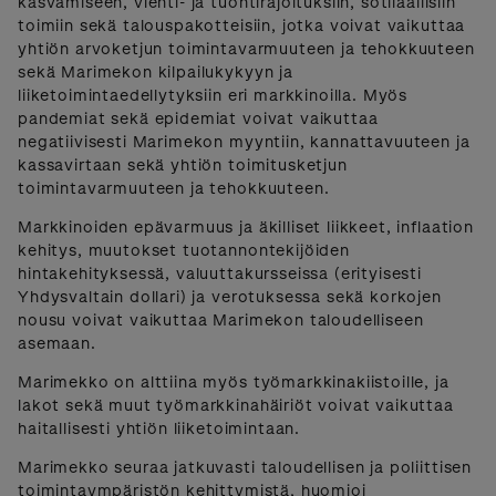
kasvamiseen, vienti- ja tuontirajoituksiin, sotilaallisiin
toimiin sekä talouspakotteisiin, jotka voivat vaikuttaa
yhtiön arvoketjun toimintavarmuuteen ja tehokkuuteen
sekä Marimekon kilpailukykyyn ja
liiketoimintaedellytyksiin eri markkinoilla. Myös
pandemiat sekä epidemiat voivat vaikuttaa
negatiivisesti Marimekon myyntiin, kannattavuuteen ja
kassavirtaan sekä yhtiön toimitusketjun
toimintavarmuuteen ja tehokkuuteen.
Markkinoiden epävarmuus ja äkilliset liikkeet, inflaation
kehitys, muutokset tuotannontekijöiden
hintakehityksessä, valuuttakursseissa (erityisesti
Yhdysvaltain dollari) ja verotuksessa sekä korkojen
nousu voivat vaikuttaa Marimekon taloudelliseen
asemaan.
Marimekko on alttiina myös työmarkkinakiistoille, ja
lakot sekä muut työmarkkinahäiriöt voivat vaikuttaa
haitallisesti yhtiön liiketoimintaan.
Marimekko seuraa jatkuvasti taloudellisen ja poliittisen
toimintaympäristön kehittymistä, huomioi