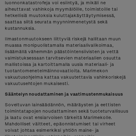
luonnonkatastrofeja voi esiintyä, ja mikäli ne
aiheuttavat vahinkoja myymälöille, toimistoille tai
hetkellisiä muutoksia kuluttajakäyttäytymisessä,
saattaa siitä seurata myynninmenetystä sekä
kustannuksia.
Ilmastonmuutokseen liittyviä riskejä hallitaan muun
muassa monipuolistamalla materiaalivalikoimaa,
lisäämällä vähemmän päästöintensiivisten ja vettä
valmistuksessaan tarvitsevien materiaalien osuutta
mallistoissa ja kartoittamalla uusia materiaali- ja
tuotantomenetelmäinnovaatioita. Marimekon
vakuutusohjelma kattaa vakuutettavia vahinkoriskejä
vakuutusehtojen mukaisesti.
Sääntelyn noudattaminen ja vaatimustenmukaisuus
Soveltuvan lainsäädännön, määräysten ja eettisten
toimintatapojen noudattaminen sekä tuoteturvallisuus
ja laatu ovat ensiarvoisen tärkeitä Marimekolle.
Mahdolliset väitteet, epäonnistumiset tai virheet
voivat johtaa esimerkiksi yhtiön maine- ja