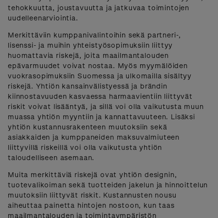
tehokkuutta, joustavuutta ja jatkuvaa toimintojen
uudelleenarviointia.
Merkittäviin kumppanivalintoihin sekä partneri-,
lisenssi- ja muihin yhteistyösopimuksiin liittyy
huomattavia riskejä, joita maailmantalouden
epävarmuudet voivat nostaa. Myös myymälöiden
vuokrasopimuksiin Suomessa ja ulkomailla sisältyy
riskejä. Yhtiön kansainvälistyessä ja brändin
kiinnostavuuden kasvaessa harmaavientiin liittyvät
riskit voivat lisääntyä, ja sillä voi olla vaikutusta muun
muassa yhtiön myyntiin ja kannattavuuteen. Lisäksi
yhtiön kustannusrakenteen muutoksiin sekä
asiakkaiden ja kumppaneiden maksuvalmiuteen
liittyvillä riskeillä voi olla vaikutusta yhtiön
taloudelliseen asemaan.
Muita merkittäviä riskejä ovat yhtiön designin,
tuotevalikoiman sekä tuotteiden jakelun ja hinnoittelun
muutoksiin liittyvät riskit. Kustannusten nousu
aiheuttaa painetta hintojen nostoon, kun taas
maailmantalouden ja toimintaympäristön