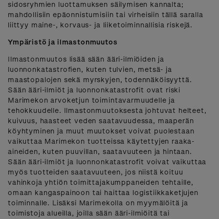
sidosryhmien luottamuksen säilymisen kannalta;
mahdollisiin epäonnistumisiin tai virheisiin tällä saralla
liittyy maine-, korvaus- ja liiketoiminnallisia riskejä.
Ympäristö ja ilmastonmuutos
Ilmastonmuutos lisää sään ääri-ilmiöiden ja
luonnonkatastrofien, kuten tulvien, metsä- ja
maastopalojen sekä myrskyjen, todennäköisyyttä.
Sään ääri-ilmiöt ja luonnonkatastrofit ovat riski
Marimekon arvoketjun toimintavarmuudelle ja
tehokkuudelle. Ilmastonmuutoksesta johtuvat helteet,
kuivuus, haasteet veden saatavuudessa, maaperän
köyhtyminen ja muut muutokset voivat puolestaan
vaikuttaa Marimekon tuotteissa käytettyjen raaka-
aineiden, kuten puuvillan, saatavuuteen ja hintaan.
Sään ääri-ilmiöt ja luonnonkatastrofit voivat vaikuttaa
myös tuotteiden saatavuuteen, jos niistä koituu
vahinkoja yhtiön toimittajakumppaneiden tehtaille,
omaan kangaspainoon tai haittaa logistiikkaketjujen
toiminnalle. Lisäksi Marimekolla on myymälöitä ja
toimistoja alueilla, joilla sään ääri-ilmiöitä tai