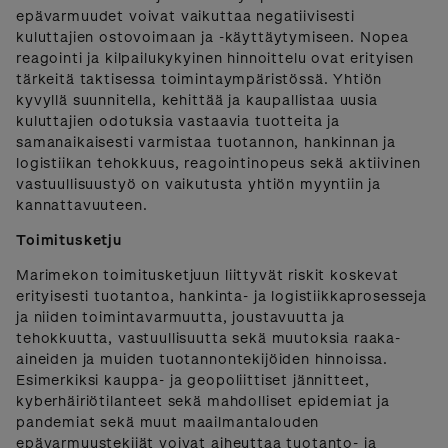
epävarmuudet voivat vaikuttaa negatiivisesti
kuluttajien ostovoimaan ja -käyttäytymiseen. Nopea
reagointi ja kilpailukykyinen hinnoittelu ovat erityisen
tärkeitä taktisessa toimintaympäristössä. Yhtiön
kyvyllä suunnitella, kehittää ja kaupallistaa uusia
kuluttajien odotuksia vastaavia tuotteita ja
samanaikaisesti varmistaa tuotannon, hankinnan ja
logistiikan tehokkuus, reagointinopeus sekä aktiivinen
vastuullisuustyö on vaikutusta yhtiön myyntiin ja
kannattavuuteen.
Toimitusketju
Marimekon toimitusketjuun liittyvät riskit koskevat
erityisesti tuotantoa, hankinta- ja logistiikkaprosesseja
ja niiden toimintavarmuutta, joustavuutta ja
tehokkuutta, vastuullisuutta sekä muutoksia raaka-
aineiden ja muiden tuotannontekijöiden hinnoissa.
Esimerkiksi kauppa- ja geopoliittiset jännitteet,
kyberhäiriötilanteet sekä mahdolliset epidemiat ja
pandemiat sekä muut maailmantalouden
epävarmuustekijät voivat aiheuttaa tuotanto- ja