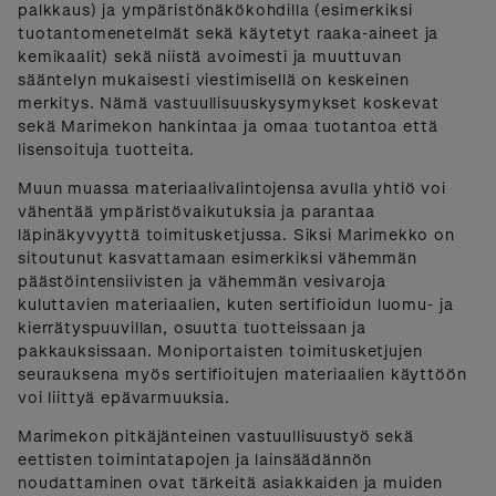
palkkaus) ja ympäristönäkökohdilla (esimerkiksi
tuotantomenetelmät sekä käytetyt raaka-aineet ja
kemikaalit) sekä niistä avoimesti ja muuttuvan
sääntelyn mukaisesti viestimisellä on keskeinen
merkitys. Nämä vastuullisuuskysymykset koskevat
sekä Marimekon hankintaa ja omaa tuotantoa että
lisensoituja tuotteita.
Muun muassa materiaalivalintojensa avulla yhtiö voi
vähentää ympäristövaikutuksia ja parantaa
läpinäkyvyyttä toimitusketjussa. Siksi Marimekko on
sitoutunut kasvattamaan esimerkiksi vähemmän
päästöintensiivisten ja vähemmän vesivaroja
kuluttavien materiaalien, kuten sertifioidun luomu- ja
kierrätyspuuvillan, osuutta tuotteissaan ja
pakkauksissaan. Moniportaisten toimitusketjujen
seurauksena myös sertifioitujen materiaalien käyttöön
voi liittyä epävarmuuksia.
Marimekon pitkäjänteinen vastuullisuustyö sekä
eettisten toimintatapojen ja lainsäädännön
noudattaminen ovat tärkeitä asiakkaiden ja muiden