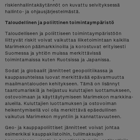
riskienhallintakäytännöt on kuvattu selvityksessä
hallinto- ja ohjausjärjestelmästä.
Taloudellinen ja poliittinen toimintaympäristö
Taloudelliseen ja poliittiseen toimintaympäristöön
liittyvät riskit voivat vaikuttaa liiketoimintaan kaikilla
Marimekon päämarkkinoilla ja korostuvat erityisesti
Suomessa ja yhtiön muissa merkittävissä
toimintamaissa kuten Ruotsissa ja Japanissa.
Sodat ja globaalit jännitteet geopolitiikassa ja
kauppasuhteissa luovat merkittävää epävarmuutta
maailmantalouden kehitykseen. Tämä on lisännyt
taantumariskiä ja heijastuu kuluttajien luottamukseen,
ostovoimaan ja käyttäytymiseen Marimekon markkina-
alueilla. Kuluttajien luottamuksen ja ostovoiman
heikentymisellä voi olla merkittävä epäedullinen
vaikutus Marimekon myyntiin ja kannattavuuteen.
Geo- ja kauppapoliittiset jännitteet voivat johtaa
esimerkiksi kauppakiistoihin, tullimaksujen