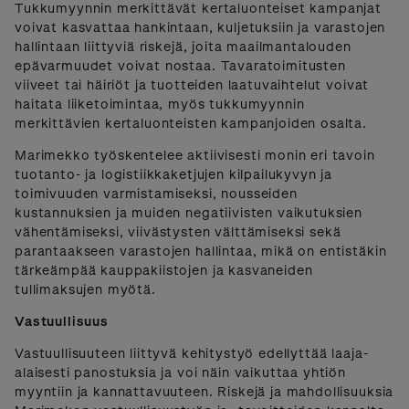
Tukkumyynnin merkittävät kertaluonteiset kampanjat
voivat kasvattaa hankintaan, kuljetuksiin ja varastojen
hallintaan liittyviä riskejä, joita maailmantalouden
epävarmuudet voivat nostaa. Tavaratoimitusten
viiveet tai häiriöt ja tuotteiden laatuvaihtelut voivat
haitata liiketoimintaa, myös tukkumyynnin
merkittävien kertaluonteisten kampanjoiden osalta.
Marimekko työskentelee aktiivisesti monin eri tavoin
tuotanto- ja logistiikkaketjujen kilpailukyvyn ja
toimivuuden varmistamiseksi, nousseiden
kustannuksien ja muiden negatiivisten vaikutuksien
vähentämiseksi, viivästysten välttämiseksi sekä
parantaakseen varastojen hallintaa, mikä on entistäkin
tärkeämpää kauppakiistojen ja kasvaneiden
tullimaksujen myötä.
Vastuullisuus
Vastuullisuuteen liittyvä kehitystyö edellyttää laaja-
alaisesti panostuksia ja voi näin vaikuttaa yhtiön
myyntiin ja kannattavuuteen. Riskejä ja mahdollisuuksia