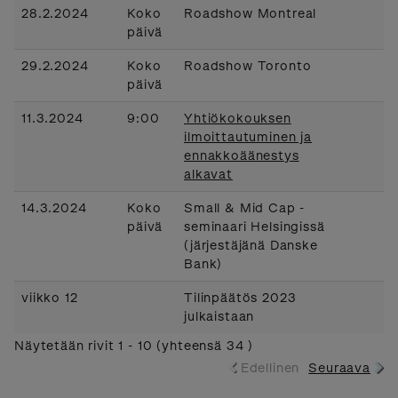
28.2.2024
Koko
Roadshow Montreal
päivä
29.2.2024
Koko
Roadshow Toronto
päivä
11.3.2024
9:00
Yhtiökokouksen
ilmoittautuminen ja
ennakkoäänestys
alkavat
14.3.2024
Koko
Small & Mid Cap -
päivä
seminaari Helsingissä
(järjestäjänä Danske
Bank)
viikko 12
Tilinpäätös 2023
julkaistaan
Näytetään rivit 1 - 10 (yhteensä 34 )
Edellinen
Seuraava