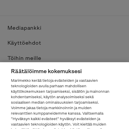
Mediapankki
Käyttöehdot
Töihin meille
Räätälöimme kokemuksesi
Yhteystiedot
Marimekko kerää tietoja evästeiden ja vastaavien
teknologioiden avulla parhaan mahdollisen
Tietosuojaseloste
käyttökokemuksen tarjoamiseksi, sisällön ja mainonnan
kohdentamiseksi, käytön analysoimiseksi sekä
sosiaalisen median ominaisuuksien tarjoamiseksi.
Marimekko.com
Voimme jakaa tietoja markkinoinnin ja muiden
relevanttien kumppaneidemme kanssa. Valitsemalla
”Hyväksyn kaikki evästeet” hyväksyt evästeiden ja
vastaavien teknologioiden käytön. Voit kieltää muiden