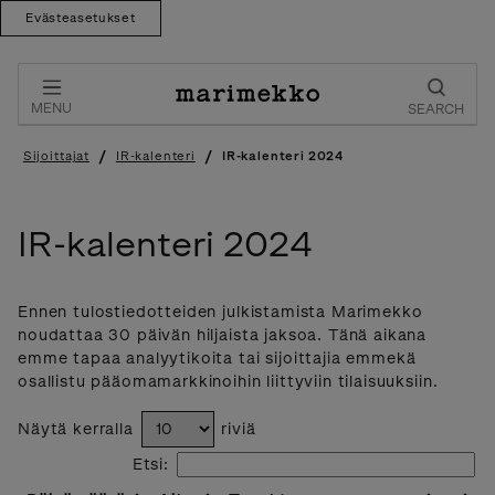
Evästeasetukset
Skip
to
content
MENU
SEARCH
/
/
Sijoittajat
IR-kalenteri
IR-kalenteri 2024
IR-kalenteri 2024
Ennen tulostiedotteiden julkistamista Marimekko
noudattaa 30 päivän hiljaista jaksoa. Tänä aikana
emme tapaa analyytikoita tai sijoittajia emmekä
osallistu pääomamarkkinoihin liittyviin tilaisuuksiin.
Näytä kerralla
riviä
Etsi: