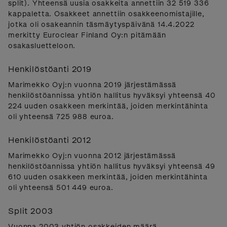
split). Yhteensä uusia osakkeita annettiin 32 519 336
kappaletta. Osakkeet annettiin osakkeenomistajille,
jotka oli osakeannin täsmäytyspäivänä 14.4.2022
merkitty Euroclear Finland Oy:n pitämään
osakasluetteloon.
Henkilöstöanti 2019
Marimekko Oyj:n vuonna 2019 järjestämässä
henkilöstöannissa yhtiön hallitus hyväksyi yhteensä 40
224 uuden osakkeen merkintää, joiden merkintähinta
oli yhteensä 725 988 euroa.
Henkilöstöanti 2012
Marimekko Oyj:n vuonna 2012 järjestämässä
henkilöstöannissa yhtiön hallitus hyväksyi yhteensä 49
610 uuden osakkeen merkintää, joiden merkintähinta
oli yhteensä 501 449 euroa.
Split 2003
Vuonna 2003 yhtiön osakkeiden määrä