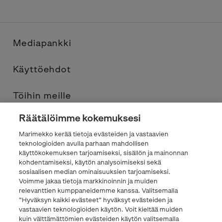
Mediapankki
Käyttöehdot
Töihin meille
Räätälöimme kokemuksesi
Yhteystiedot
Marimekko kerää tietoja evästeiden ja vastaavien
teknologioiden avulla parhaan mahdollisen
Tietosuojaseloste
käyttökokemuksen tarjoamiseksi, sisällön ja mainonnan
kohdentamiseksi, käytön analysoimiseksi sekä
sosiaalisen median ominaisuuksien tarjoamiseksi.
Marimekko.com
Voimme jakaa tietoja markkinoinnin ja muiden
relevanttien kumppaneidemme kanssa. Valitsemalla
”Hyväksyn kaikki evästeet” hyväksyt evästeiden ja
vastaavien teknologioiden käytön. Voit kieltää muiden
kuin välttämättömien evästeiden käytön valitsemalla