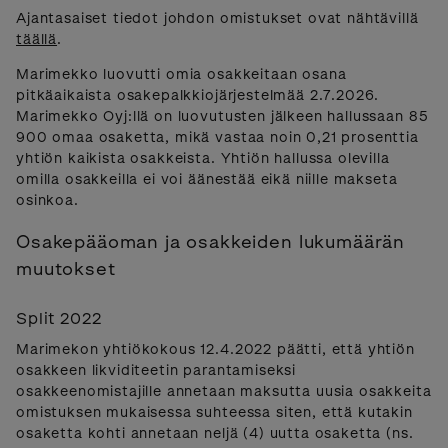
Ajantasaiset tiedot johdon omistukset ovat nähtävillä
täällä
.
Marimekko luovutti omia osakkeitaan osana
pitkäaikaista osakepalkkiojärjestelmää 2.7.2026.
Marimekko Oyj:llä on luovutusten jälkeen hallussaan 85
900 omaa osaketta, mikä vastaa noin 0,21 prosenttia
yhtiön kaikista osakkeista. Yhtiön hallussa olevilla
omilla osakkeilla ei voi äänestää eikä niille makseta
osinkoa.
Osakepääoman ja osakkeiden lukumäärän
muutokset
Split 2022
Marimekon yhtiökokous 12.4.2022 päätti, että yhtiön
osakkeen likviditeetin parantamiseksi
osakkeenomistajille annetaan maksutta uusia osakkeita
omistuksen mukaisessa suhteessa siten, että kutakin
osaketta kohti annetaan neljä (4) uutta osaketta (ns.