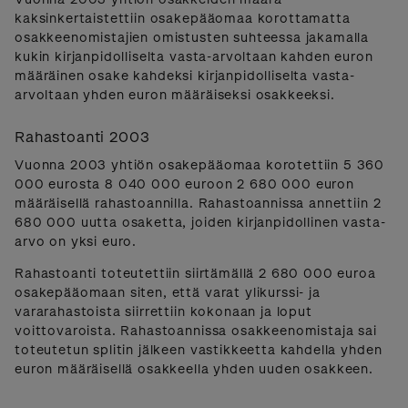
kaksinkertaistettiin osakepääomaa korottamatta
osakkeenomistajien omistusten suhteessa jakamalla
kukin kirjanpidolliselta vasta-arvoltaan kahden euron
määräinen osake kahdeksi kirjanpidolliselta vasta-
arvoltaan yhden euron määräiseksi osakkeeksi.
Rahastoanti 2003
Vuonna 2003 yhtiön osakepääomaa korotettiin 5 360
000 eurosta 8 040 000 euroon 2 680 000 euron
määräisellä rahastoannilla. Rahastoannissa annettiin 2
680 000 uutta osaketta, joiden kirjanpidollinen vasta-
arvo on yksi euro.
Rahastoanti toteutettiin siirtämällä 2 680 000 euroa
osakepääomaan siten, että varat ylikurssi- ja
vararahastoista siirrettiin kokonaan ja loput
voittovaroista. Rahastoannissa osakkeenomistaja sai
toteutetun splitin jälkeen vastikkeetta kahdella yhden
euron määräisellä osakkeella yhden uuden osakkeen.