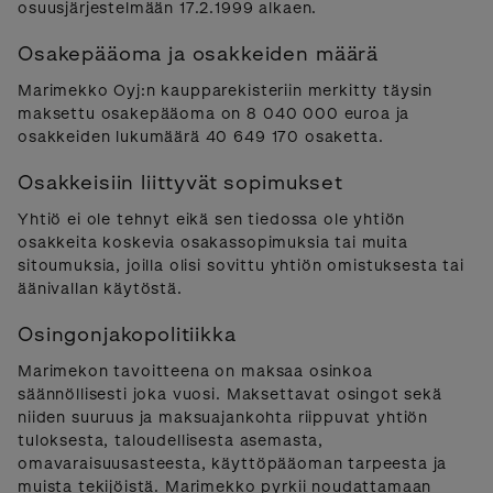
osuusjärjestelmään 17.2.1999 alkaen.
Osakepääoma ja osakkeiden määrä
Marimekko Oyj:n kaupparekisteriin merkitty täysin
maksettu osakepääoma on 8 040 000 euroa ja
osakkeiden lukumäärä 40 649 170 osaketta.
Osakkeisiin liittyvät sopimukset
Yhtiö ei ole tehnyt eikä sen tiedossa ole yhtiön
osakkeita koskevia osakassopimuksia tai muita
sitoumuksia, joilla olisi sovittu yhtiön omistuksesta tai
äänivallan käytöstä.
Osingonjakopolitiikka
Marimekon tavoitteena on maksaa osinkoa
säännöllisesti joka vuosi. Maksettavat osingot sekä
niiden suuruus ja maksuajankohta riippuvat yhtiön
tuloksesta, taloudellisesta asemasta,
omavaraisuusasteesta, käyttöpääoman tarpeesta ja
muista tekijöistä. Marimekko pyrkii noudattamaan