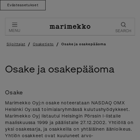
Evästeasetukset
Skip
to
content
MENU
SEARCH
/
/
Sijoittajat
Osaketieto
Osake ja osakepääoma
Osake ja osakepääoma
Osake
Marimekko Oyj:n osake noteerataan NASDAQ OMX
Helsinki Oy:ssä toimialaryhmässä kulutushyödykkeet.
Marimekko Oyj listautui Helsingin Pörssin I-listalle
maaliskuussa 1999 ja päälistalle 27.12.2002. Yhtiöllä on
yksi osakesarja, ja osakkeilla on yhtäläinen äänioikeus.
Yhtiön osakkeet ovat kuuluneet arvo-