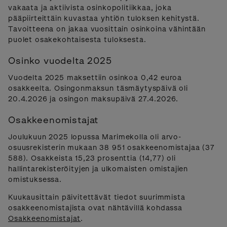
vakaata ja aktiivista osinkopolitiikkaa, joka
pääpiirteittäin kuvastaa yhtiön tuloksen kehitystä.
Tavoitteena on jakaa vuosittain osinkoina vähintään
puolet osakekohtaisesta tuloksesta.
Osinko vuodelta 2025
Vuodelta 2025 maksettiin osinkoa 0,42 euroa
osakkeelta. Osingonmaksun täsmäytyspäivä oli
20.4.2026 ja osingon maksupäivä 27.4.2026.
Osakkeenomistajat
Joulukuun 2025 lopussa Marimekolla oli arvo-
osuusrekisterin mukaan 38 951 osakkeenomistajaa (37
588). Osakkeista 15,23 prosenttia (14,77) oli
hallintarekisteröityjen ja ulkomaisten omistajien
omistuksessa.
Kuukausittain päivitettävät tiedot suurimmista
osakkeenomistajista ovat nähtävillä kohdassa
Osakkeenomistajat
.