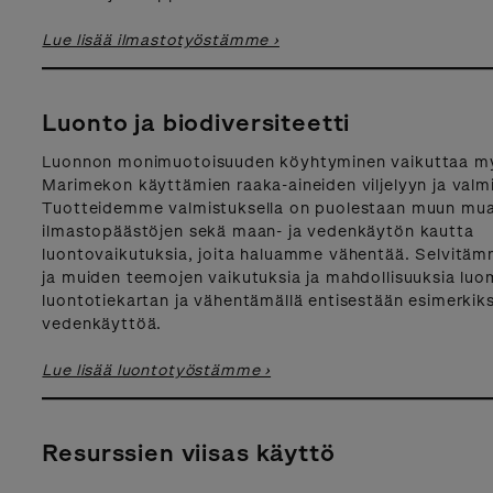
Lue lisää ilmastotyöstämme ›
Luonto ja biodiversiteetti
Luonnon monimuotoisuuden köyhtyminen vaikuttaa m
Marimekon käyttämien raaka-aineiden viljelyyn ja valm
Tuotteidemme valmistuksella on puolestaan muun mu
ilmastopäästöjen sekä maan- ja vedenkäytön kautta
luontovaikutuksia, joita haluamme vähentää. Selvitä
ja muiden teemojen vaikutuksia ja mahdollisuuksia luo
luontotiekartan ja vähentämällä entisestään esimerkiks
vedenkäyttöä.
Lue lisää luontotyöstämme ›
Resurssien viisas käyttö