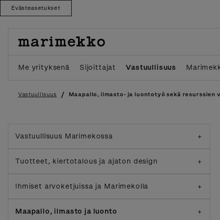
Evästeasetukset
Skip
to
content
Me yrityksenä
Sijoittajat
Vastuullisuus
Marimekk
/
Vastuullisuus
Maapallo, ilmasto- ja luontotyö sekä resurssien 
Vastuullisuus Marimekossa
+
Tuotteet, kiertotalous ja ajaton design
+
Ihmiset arvoketjuissa ja Marimekolla
+
Maapallo, ilmasto ja luonto
+