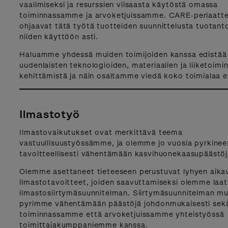
vaalimiseksi ja resurssien viisaasta käytöstä omassa
toiminnassamme ja arvoketjuissamme. CARE‑periaat
ohjaavat tätä työtä tuotteiden suunnittelusta tuotant
niiden käyttöön asti.
Haluamme yhdessä muiden toimijoiden kanssa edistää
uudenlaisten teknologioiden, materiaalien ja liiketoimi
kehittämistä ja näin osaltamme viedä koko toimialaa e
Ilmastotyö
Ilmastovaikutukset ovat merkittävä teema
vastuullisuustyössämme, ja olemme jo vuosia pyrkinee
tavoitteellisesti vähentämään kasvihuonekaasupäästöj
Olemme asettaneet tieteeseen perustuvat lyhyen aikav
ilmastotavoitteet, joiden saavuttamiseksi olemme laat
ilmastosiirtymäsuunnitelman. Siirtymäsuunnitelman mu
pyrimme vähentämään päästöjä johdonmukaisesti sek
toiminnassamme että arvoketjuissamme yhteistyössä
toimittajakumppaniemme kanssa.