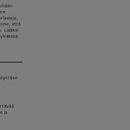
tämään
mme
iaaleja,
mme, että
. Lisäksi
 yhdessä
ödyntäen
ittävää
e ja