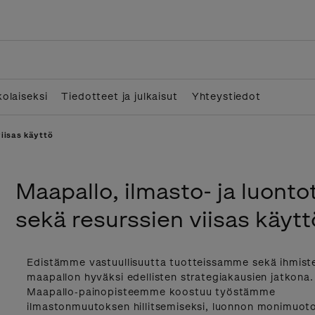
olaiseksi
Tiedotteet ja julkaisut
Yhteystiedot
viisas käyttö
Maapallo, ilmasto- ja luonto
sekä resurssien viisas käytt
Edistämme vastuullisuutta tuotteissamme sekä ihmiste
maapallon hyväksi edellisten strategiakausien jatkona.
Maapallo‑painopisteemme koostuu työstämme
ilmastonmuutoksen hillitsemiseksi, luonnon monimuot