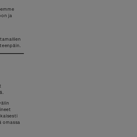
teemme
oon ja
ntamallien
teenpäin.
t
ä.
älin
ineet
kaisesti
ä omassa