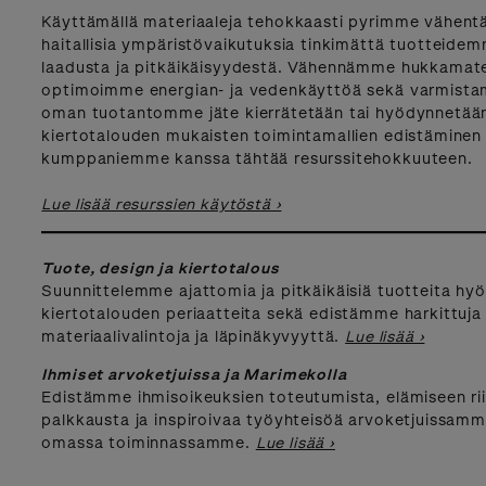
Käyttämällä materiaaleja tehokkaasti pyrimme vähen
haitallisia ympäristövaikutuksia tinkimättä tuotteide
laadusta ja pitkäikäisyydestä. Vähennämme hukkamater
optimoimme energian- ja vedenkäyttöä sekä varmista
oman tuotantomme jäte kierrätetään tai hyödynnetään
kiertotalouden mukaisten toimintamallien edistäminen
kumppaniemme kanssa tähtää resurssitehokkuuteen.
Lue lisää resurssien käytöstä ›
Tuote, design ja kiertotalous
Suunnittelemme ajattomia ja pitkäikäisiä tuotteita hy
kiertotalouden periaatteita sekä edistämme harkittuja
materiaalivalintoja ja läpinäkyvyyttä.
Lue lisää ›
Ihmiset arvoketjuissa ja Marimekolla
Edistämme ihmisoikeuksien toteutumista, elämiseen ri
palkkausta ja inspiroivaa työyhteisöä arvoketjuissamm
omassa toiminnassamme.
Lue lisää ›