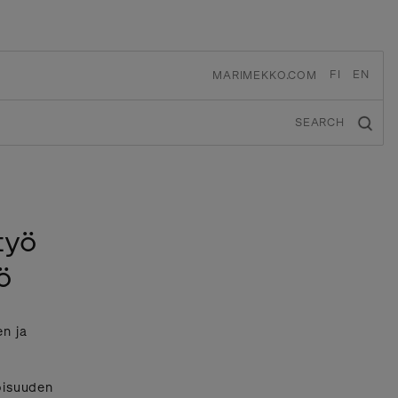
FI
EN
MARIMEKKO.COM
SEARCH
työ
ö
n ja
oisuuden