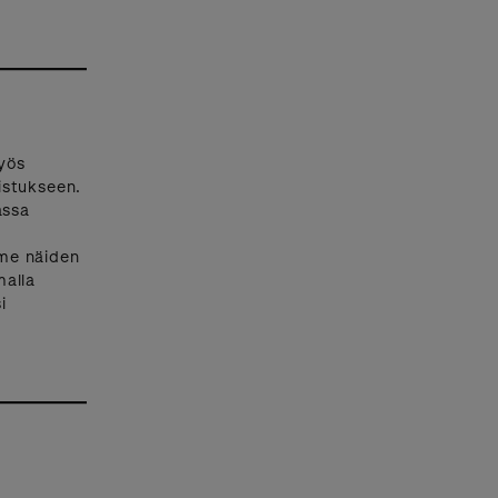
yös
istukseen.
assa
mme näiden
malla
i